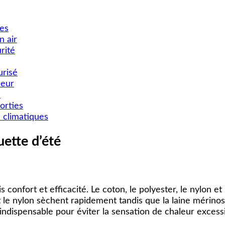
les
n air
rité
urisé
leur
e
orties
 climatiques
uette d’été
s confort et efficacité. Le coton, le polyester, le nylon 
 et le nylon sèchent rapidement tandis que la laine mérin
indispensable pour éviter la sensation de chaleur excess