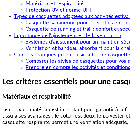
Matériaux et respirabilité
Protection UV et norme UPF
Types de casquettes adaptées aux activités estiva
Casquette saharienne pour les sorties en plei
Casquette de running et trail : confort et sécu
Importance de l’ajustement et de la ventilation
Systèmes d’ajustement pour un maintien séc
Ventilation et bandeau absorbant pour la cha
Conseils pratiques pour choisir la bonne casquett
Comparer les styles de casquettes pour vos s
Prendre en compte les activités et conditions
Les critères essentiels pour une casq
Matériaux et respirabilité
Le choix du matériau est important pour garantir à la foi
tissu a ses avantages : le coton est doux, le polyester
casquette respirante permet une ventilation adéquate, 