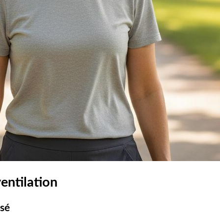
entilation
isé