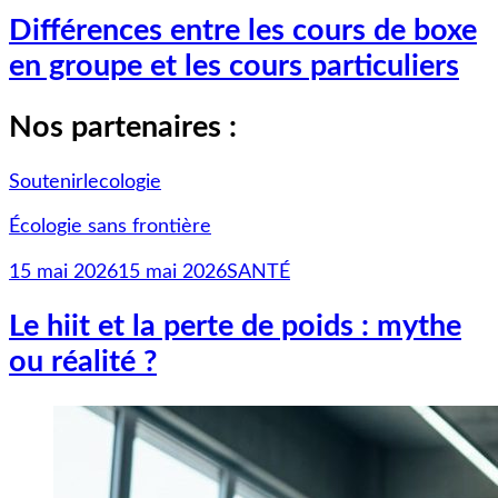
Différences entre les cours de boxe
en groupe et les cours particuliers
Nos partenaires :
Soutenirlecologie
Écologie sans frontière
Le
15 mai 2026
15 mai 2026
SANTÉ
marché
de
Le hiit et la perte de poids : mythe
l’emploi
ou réalité ?