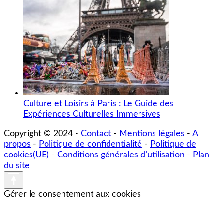
Culture et Loisirs à Paris : Le Guide des
Expériences Culturelles Immersives
Copyright © 2024 -
Contact
-
Mentions légales
-
A
propos
-
Politique de confidentialité
-
Politique de
cookies(UE)
-
Conditions générales d’utilisation
-
Plan
du site
Partenaire
L'hexagone
Gérer le consentement aux cookies
Partenaire
mon